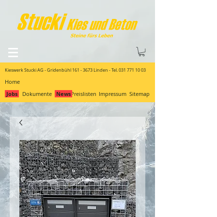
Kieswerk Stucki AG - Gridenbühl
161 - 3673
Linden - Tel.
031 771 10 03
Home
Jobs
Dokumente
News
Preislisten
Impressum
Sitemap