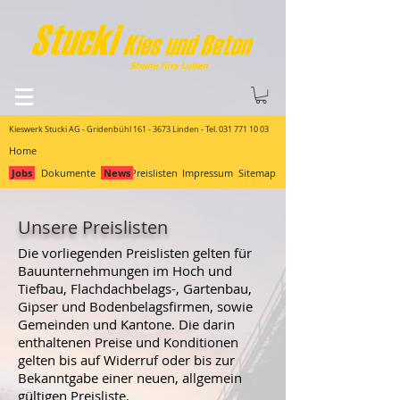
Kieswerk Stucki AG - Gridenbühl
161 - 3673
Linden - Tel.
031 771 10 03
Home
Jobs
Dokumente
News
Preislisten
Impressum
Sitemap
Unsere Preislisten
Die vorliegenden Preislisten gelten für
Bauunternehmungen im Hoch und
Tiefbau, Flachdachbelags-, Gartenbau,
Gipser und Bodenbelagsfirmen, sowie
Gemeinden und Kantone. Die darin
enthaltenen Preise und Konditionen
gelten bis auf Widerruf oder bis zur
Bekanntgabe einer neuen, allgemein
gültigen Preisliste.