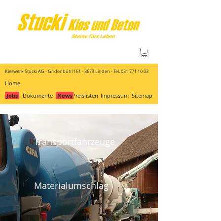
Kieswerk Stucki AG - Gridenbühl
161 - 3673
Linden - Tel.
031 771 10 03
Home
Jobs
Dokumente
News
Preislisten
Impressum
Sitemap
Transportfahrzeuge
Materialumschlag